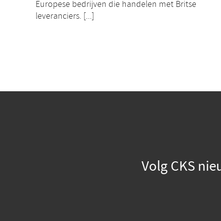
Europese bedrijven die handelen met Britse
leveranciers. [...]
Volg CKS nie