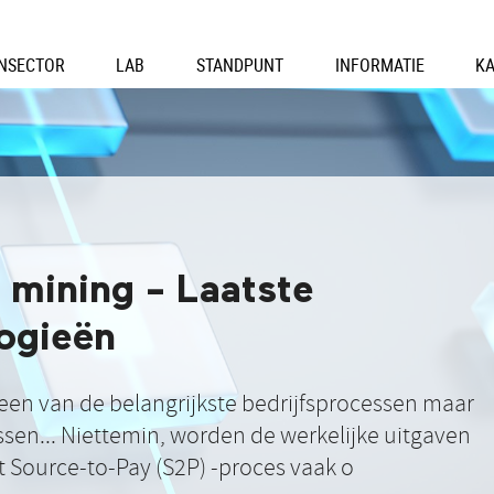
ENSECTOR
LAB
STANDPUNT
INFORMATIE
K
 mining - Laatste
ogieën
op een van de belangrijkste bedrijfsprocessen maar
en... Niettemin, worden de werkelijke uitgaven
t Source-to-Pay (S2P) -proces vaak o