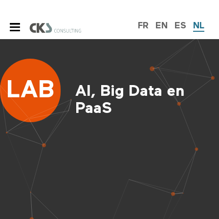
FR
EN
ES
NL
LAB
AI, Big Data en
PaaS