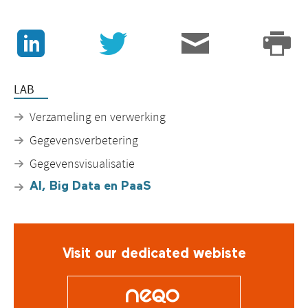
J
v
3
p
LAB
Verzameling en verwerking
Gegevensverbetering
Gegevensvisualisatie
AI, Big Data en PaaS
Visit our dedicated webiste
O