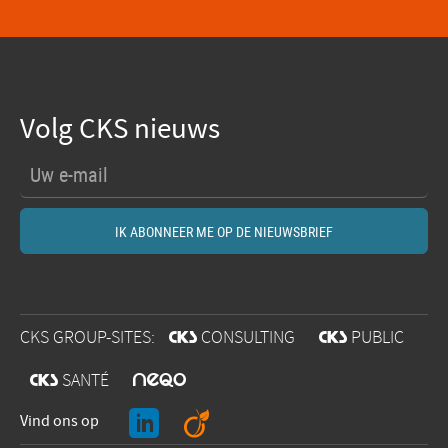
Volg CKS nieuws
CKS GROUP-SITES:
@
CONSULTING
@
PUBLIC
O
@
SANTÉ
J
A
Vind ons op