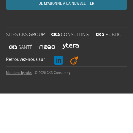
SITES CKS GROUP :
@
CONSULTING
@
PUBLIC
O
@
SANTÉ
J
A
Retrouvez-nous sur
Mentions légales
© 2026 CKS Consulting