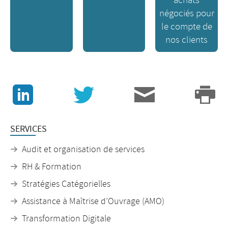
achats
négociés pour
le compte de
nos clients
J
v
3
p
SERVICES
Audit et organisation de services
RH & Formation
Stratégies Catégorielles
Assistance à Maîtrise d’Ouvrage (AMO)
Transformation Digitale