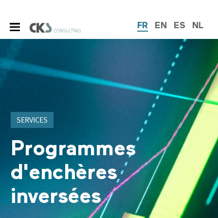
FR
EN
ES
NL
SERVICES
Programmes
d'enchères
inversées