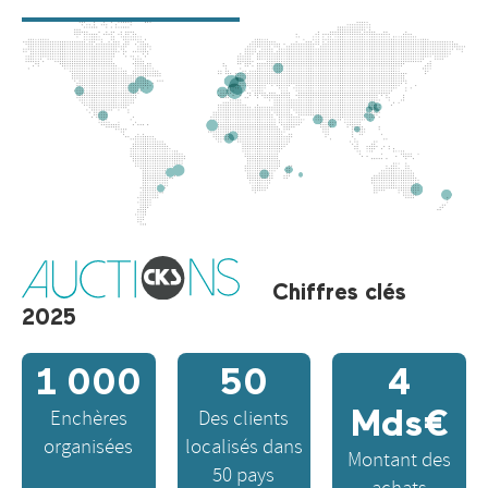
Chiffres clés
2025
1 000
50
4
Enchères
Des clients
Mds€
organisées
localisés dans
Montant des
50 pays