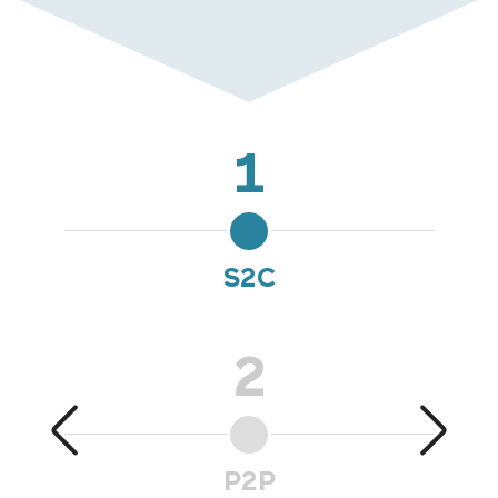
1
S2C
2
P2P