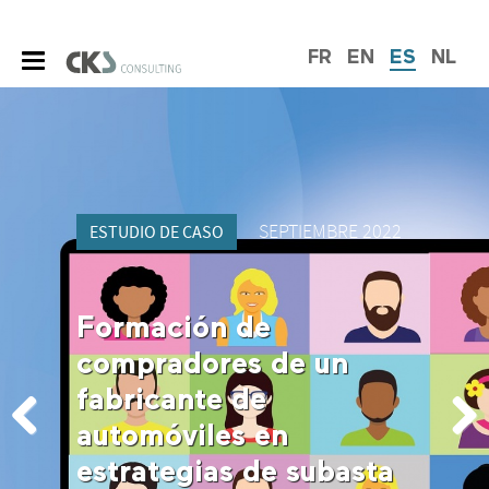
FR
EN
ES
NL
SEPTIEMBRE 2022
ESTUDIO DE CASO
Formación de
compradores de un
fabricante de
automóviles en
estrategias de subasta