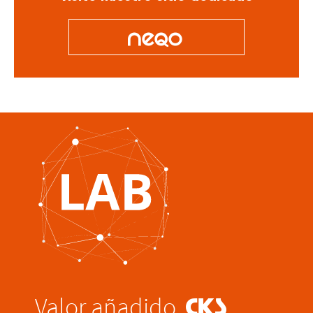
O
Valor añadido
@